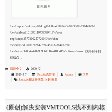
/dev/mapper/VolGroup00-LogVol00 ext39014656802950851984494%/
/dev/sda1ext3101086119738389413%/boot
tmpfstmpfs25772002577200%/dev/shm
/dev/sdb1ext3103178284279924551378844%/mnt
/dev/sdcext32064242879696641162418841%/software/svnsvr 找到/目录的
挂载点 ...
阅读全文
︱
2699 ℃
2020-8-7
Unix系统管理
Admin
3 条
linux,误删文件恢复,误删,恢复
(原创)解决安装VMTOOLS找不到内核